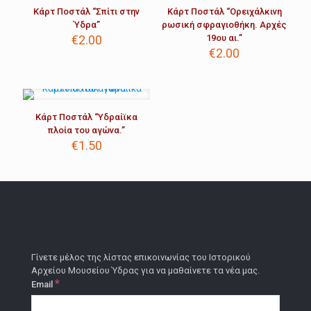
Κάρτ Ποστάλ “Σπίτι στην
Κάρτ Ποστάλ “Ορειχάλκινη
Ύδρα”
ρωσική σφραγιοθήκη. Αρχές
€
2.00
19ου αι.”
€
2.00
Κάρτ Ποστάλ “Υδραίϊκα
πλοία του αγώνα.”
€
1.50
Γίνετε μέλος της λίστας επικοινωνίας του Ιστορικού
Αρχείου Μουσείου Ύδρας για να μαθαίνετε τα νέα μας.
*
Email