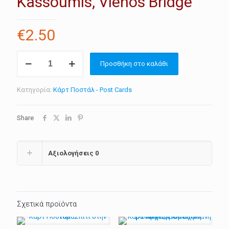
Kassoumis, Vlehos Bridge”
€
2.50
Κάρτ
Προσθήκη στο καλάθι
Ποστάλ
"Δημήτρης
Κασούμης,
Κατηγορία:
Κάρτ Ποστάλ - Post Cards
Βλυχός
Γέφυρα
"
Share
-
Post
cards
"Demetri
Αξιολογήσεις
0
Kassoumis,
Vlehos
Bridge"
ποσότητα
Σχετικά προϊόντα