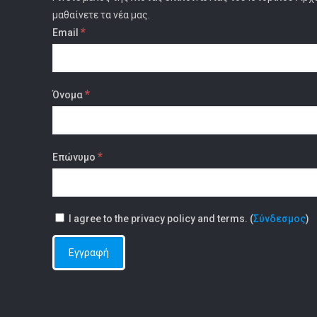
μαθαίνετε τα νέα μας.
*
Email
*
Όνομα
*
Επώνυμο
I agree to the privacy policy and terms. (
Σύνδεσμος
)