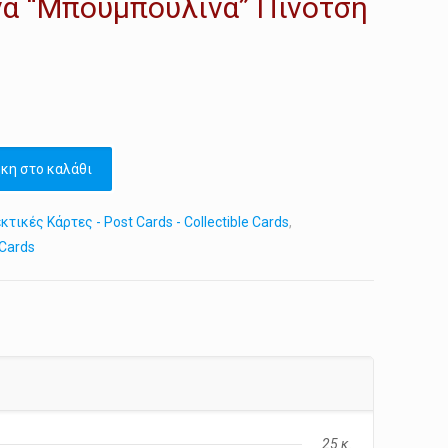
να “Μπουμπουλίνα” Πινότση
κη στο καλάθι
τικές Κάρτες - Post Cards - Collectible Cards
,
 Cards
25 κ.