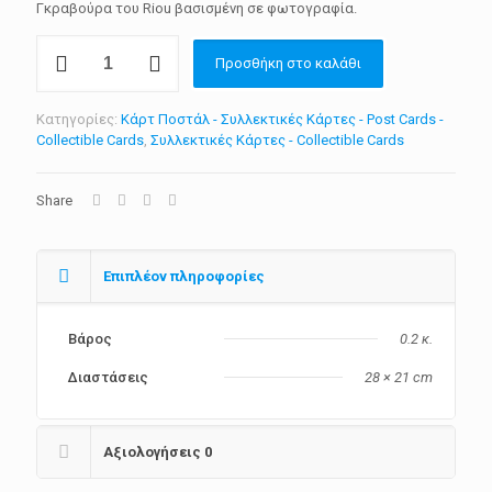
Γκραβούρα του Riou βασισμένη σε φωτογραφία.
Συλλεκτική
Προσθήκη στο καλάθι
Κάρτα
"O
Υδραίος
Κατηγορίες:
Κάρτ Ποστάλ - Συλλεκτικές Κάρτες - Post Cards -
Ιωάννης
Collectible Cards
,
Συλλεκτικές Κάρτες - Collectible Cards
Καλογιάννης."
ποσότητα
Share
Επιπλέον πληροφορίες
Βάρος
0.2 κ.
Διαστάσεις
28 × 21 cm
Αξιολογήσεις
0