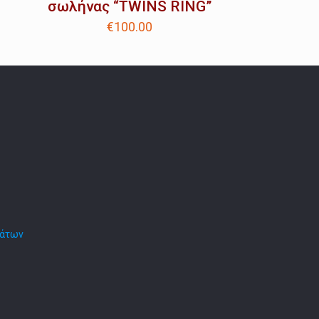
σωλήνας “TWINS RING”
€
100.00
μάτων