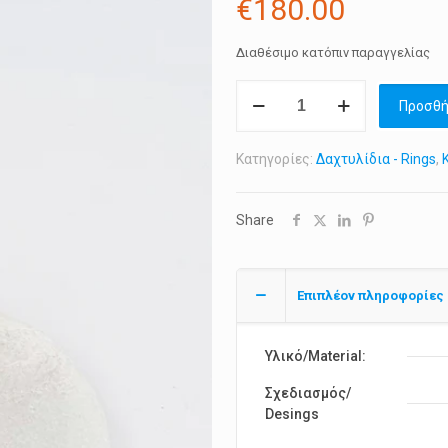
€
180.00
Διαθέσιμο κατόπιν παραγγελίας
Δαχτυλίδι
Προσθή
GAVALIA
"Chiton
Κατηγορίες:
Δαχτυλίδια - Rings
,
Ring"
ποσότητα
Share
Επιπλέον πληροφορίες
Υλικό/Material:
Σχεδιασμός/
Desings