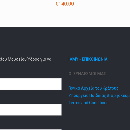
€
140.00
είου Μουσείου Ύδρας για να
ΙΑΜΥ - ΕΠΙΚΟΙΝΩΝΙΑ
ΟΙ ΣΥΝΔΕΣΜΟΙ ΜΑΣ:
Γενικά Αρχεία του Κράτους
Υπουργείο Παιδείας & Θρησκευ
Terms and Conditions