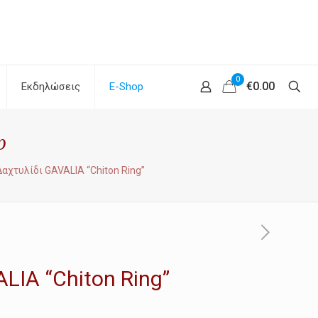
0
€0.00
Εκδηλώσεις
E-Shop
p
Δαχτυλίδι GAVALIA “Chiton Ring”
LIA “Chiton Ring”