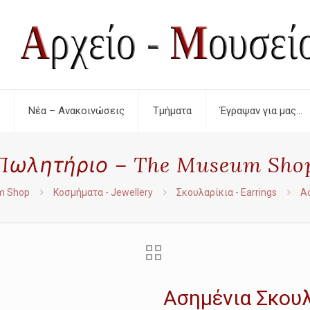
Νέα – Ανακοινώσεις
Τμήματα
Έγραψαν για μας…
Πωλητήριο – The Museum Sho
m Shop
Κοσμήματα - Jewellery
Σκουλαρίκια - Earrings
Α
Ασημένια Σκου