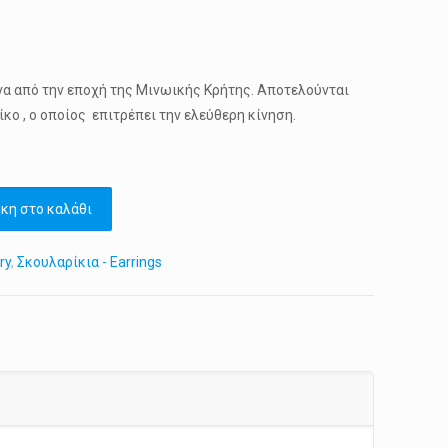
α από την εποχή της Μινωικής Κρήτης. Αποτελούνται
κο , ο οποίος επιτρέπει την ελεύθερη κίνηση.
κη στο καλάθι
ry
,
Σκουλαρίκια - Earrings