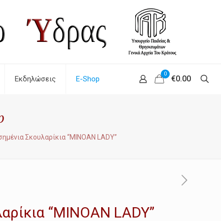
0
€0.00
Εκδηλώσεις
E-Shop
p
σημένια Σκουλαρίκια “MINOAN LADY”
λαρίκια “MINOAN LADY”