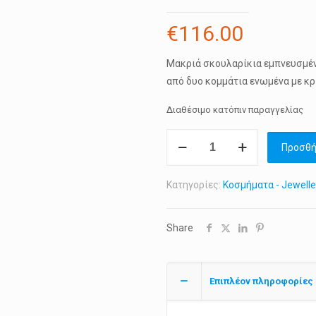
€
116.00
Μακριά σκουλαρίκια εμπνευσμέν
από δυο κομμάτια ενωμένα με κρί
Διαθέσιμο κατόπιν παραγγελίας
Ασημένια
Προσθή
Σκουλαρίκια
"MINOAN
Κατηγορίες:
Κοσμήματα - Jewelle
LADY"
ποσότητα
Share
Επιπλέον πληροφορίες