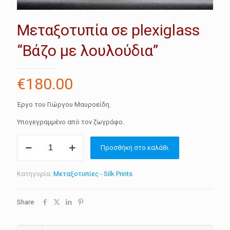
Μεταξοτυπία σε plexiglass
“Βάζο με λουλούδια”
€
180.00
Έργο του Γιώργου Μαυροείδη.
Υπογεγραμμένο από τον ζωγράφο.
Μεταξοτυπία
Προσθήκη στο καλάθι
σε
plexiglass
"Βάζο
Κατηγορία:
Μεταξοτυπίες - Silk Prints
με
λουλούδια"
ποσότητα
Share