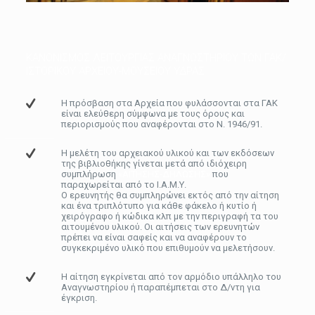
ΚΑΝΟΝΙΣΜΟΣ ΛΕΙΤΟΥΡΓΙΑΣ ΑΝΑΓΝΩΣΤΗΡΙΟΥ ΤΩΝ ΓΑΚ/
ΙΣΤΟΡΙΚΟΥ ΑΡΧΕΙΟΥ-ΜΟΥΣΕΙΟΥ ΥΔΡΑΣ
Η πρόσβαση στα Αρχεία που φυλάσσονται στα ΓΑΚ
είναι ελεύθερη σύμφωνα με τους όρους και
περιορισμούς που αναφέρονται στο Ν. 1946/91.
Η μελέτη του αρχειακού υλικού και των εκδόσεων
της βιβλιοθήκης γίνεται μετά από ιδιόχειρη
συμπλήρωση
«ΑΙΤΗΣΗΣ-ΔΗΛΩΣΗΣ»
που
παραχωρείται από το Ι.Α.Μ.Υ.
Ο ερευνητής θα συμπληρώνει εκτός από την αίτηση
και ένα τριπλότυπο για κάθε φάκελο ή κυτίο ή
χειρόγραφο ή κώδικα κλπ με την περιγραφή τα του
αιτουμένου υλικού. Οι αιτήσεις των ερευνητών
πρέπει να είναι σαφείς και να αναφέρουν το
συγκεκριμένο υλικό που επιθυμούν να μελετήσουν.
Η αίτηση εγκρίνεται από τον αρμόδιο υπάλληλο του
Αναγνωστηρίου ή παραπέμπεται στο Δ/ντη για
έγκριση.