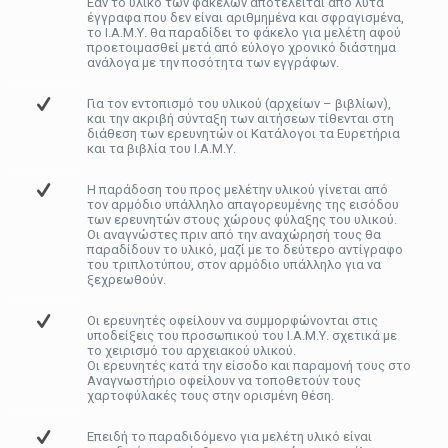
Εάν το υλικό των φακέλων αποτελείται από λυτά
έγγραφα που δεν είναι αριθμημένα και σφραγισμένα,
το Ι.Α.Μ.Υ. θα παραδίδει το φάκελο για μελέτη αφού
προετοιμασθεί μετά από εύλογο χρονικό διάστημα
ανάλογα με την ποσότητα των εγγράφων.
Για τον εντοπισμό του υλικού (αρχείων – βιβλίων),
και την ακριβή σύνταξη των αιτήσεων τίθενται στη
διάθεση των ερευνητών οι Κατάλογοι τα Ευρετήρια
και τα βιβλία του Ι.Α.Μ.Υ.
Η παράδοση του προς μελέτην υλικού γίνεται από
τον αρμόδιο υπάλληλο απαγορευμένης της εισόδου
των ερευνητών στους χώρους φύλαξης του υλικού.
Οι αναγνώστες πριν από την αναχώρησή τους θα
παραδίδουν το υλικό, μαζί με το δεύτερο αντίγραφο
του τριπλοτύπου, στον αρμόδιο υπάλληλο για να
ξεχρεωθούν.
Οι ερευνητές οφείλουν να συμμορφώνονται στις
υποδείξεις του προσωπικού του Ι.Α.Μ.Υ. σχετικά με
το χειρισμό του αρχειακού υλικού.
Οι ερευνητές κατά την είσοδο και παραμονή τους στο
Αναγνωστήριο οφείλουν να τοποθετούν τους
χαρτοφύλακές τους στην ορισμένη θέση.
Επειδή το παραδιδόμενο για μελέτη υλικό είναι