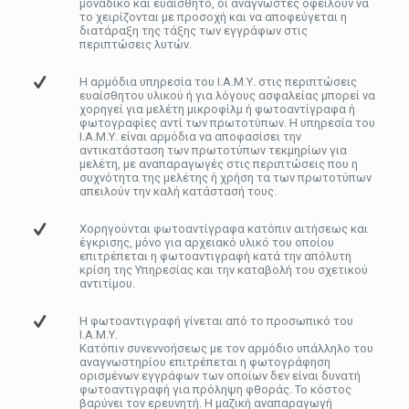
μοναδικό και ευαίσθητο, οι αναγνώστες οφείλουν να
το χειρίζονται με προσοχή και να αποφεύγεται η
διατάραξη της τάξης των εγγράφων στις
περιπτώσεις λυτών.
Η αρμόδια υπηρεσία του Ι.Α.Μ.Υ. στις περιπτώσεις
ευαίσθητου υλικού ή για λόγους ασφαλείας μπορεί να
χορηγεί για μελέτη μικροφίλμ ή φωτοαντίγραφα ή
φωτογραφίες αντί των πρωτοτύπων. Η υπηρεσία του
Ι.Α.Μ.Υ. είναι αρμόδια να αποφασίσει την
αντικατάσταση των πρωτοτύπων τεκμηρίων για
μελέτη, με αναπαραγωγές στις περιπτώσεις που η
συχνότητα της μελέτης ή χρήση τα των πρωτοτύπων
απειλούν την καλή κατάστασή τους.
Χορηγούνται φωτοαντίγραφα κατόπιν αιτήσεως και
έγκρισης, μόνο για αρχειακό υλικό του οποίου
επιτρέπεται η φωτοαντιγραφή κατά την απόλυτη
κρίση της Υπηρεσίας και την καταβολή του σχετικού
αντιτίμου.
Η φωτοαντιγραφή γίνεται από το προσωπικό του
Ι.Α.Μ.Υ.
Κατόπιν συνεννοήσεως με τον αρμόδιο υπάλληλο του
αναγνωστηρίου επιτρέπεται η φωτογράφηση
ορισμένων εγγράφων των οποίων δεν είναι δυνατή
φωτοαντιγραφή για πρόληψη φθοράς. Το κόστος
βαρύνει τον ερευνητή. Η μαζική αναπαραγωγή