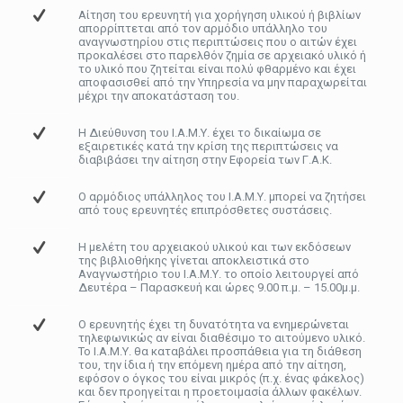
Αίτηση του ερευνητή για χορήγηση υλικού ή βιβλίων
απορρίπτεται από τον αρμόδιο υπάλληλο του
αναγνωστηρίου στις περιπτώσεις που ο αιτών έχει
προκαλέσει στο παρελθόν ζημία σε αρχειακό υλικό ή
το υλικό που ζητείται είναι πολύ φθαρμένο και έχει
αποφασισθεί από την Υπηρεσία να μην παραχωρείται
μέχρι την αποκατάσταση του.
Η Διεύθυνση του Ι.Α.Μ.Υ. έχει το δικαίωμα σε
εξαιρετικές κατά την κρίση της περιπτώσεις να
διαβιβάσει την αίτηση στην Εφορεία των Γ.Α.Κ.
Ο αρμόδιος υπάλληλος του Ι.Α.Μ.Υ. μπορεί να ζητήσει
από τους ερευνητές επιπρόσθετες συστάσεις.
Η μελέτη του αρχειακού υλικού και των εκδόσεων
της βιβλιοθήκης γίνεται αποκλειστικά στο
Αναγνωστήριο του Ι.Α.Μ.Υ. το οποίο λειτουργεί από
Δευτέρα – Παρασκευή και ώρες 9.00 π.μ. – 15.00μ.μ.
Ο ερευνητής έχει τη δυνατότητα να ενημερώνεται
τηλεφωνικώς αν είναι διαθέσιμο το αιτούμενο υλικό.
Το Ι.Α.Μ.Υ. θα καταβάλει προσπάθεια για τη διάθεση
του, την ίδια ή την επόμενη ημέρα από την αίτηση,
εφόσον ο όγκος του είναι μικρός (π.χ. ένας φάκελος)
και δεν προηγείται η προετοιμασία άλλων φακέλων.